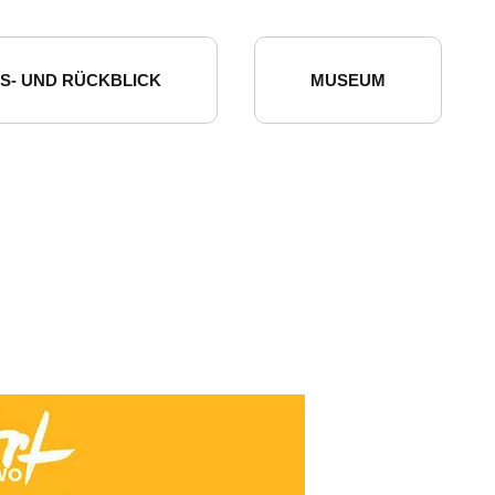
S- UND RÜCKBLICK
MUSEUM
O 2024
INFOS FÜR BESUCHER
G 2021
INFOS FÜR AUSSTELLER
O 2018
TEAM / KONTAKT
ENE KUNSTWEGE
GESCHICHTE
RUNDGANG