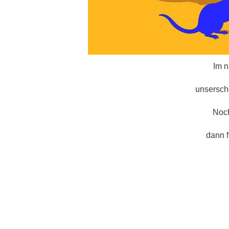
Im n
unsersch
Noch
dann 