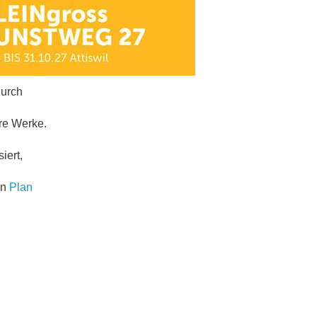
durch
re Werke.
iert,
en
Plan